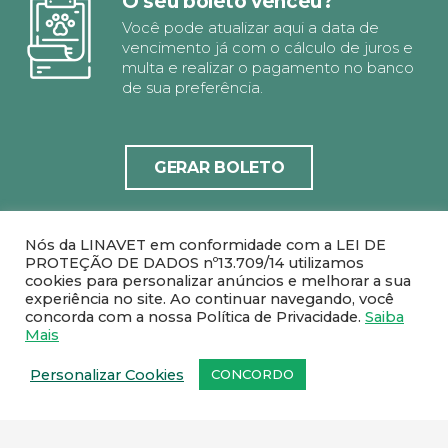
O seu boleto venceu?
Você pode atualizar aqui a data de
vencimento já com o cálculo de juros e
multa e realizar o pagamento no banco
de sua preferência.
GERAR BOLETO
Nós da LINAVET em conformidade com a LEI DE
PROTEÇÃO DE DADOS nº13.709/14 utilizamos
cookies para personalizar anúncios e melhorar a sua
experiência no site. Ao continuar navegando, você
concorda com a nossa Política de Privacidade.
Saiba
Mais
Personalizar Cookies
CONCORDO