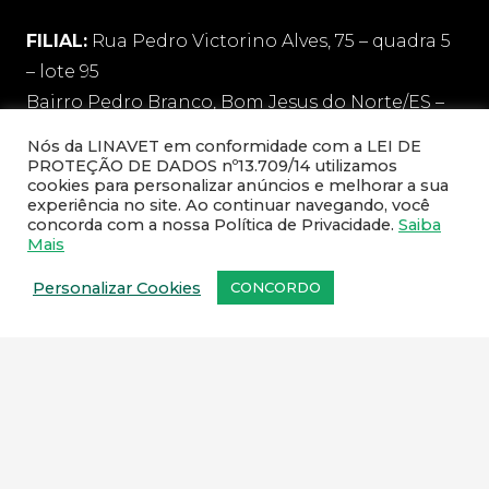
FILIAL:
Rua Pedro Victorino Alves, 75 – quadra 5
– lote 95
Bairro Pedro Branco, Bom Jesus do Norte/ES –
CEP: 29460-000
Nós da LINAVET em conformidade com a LEI DE
PROTEÇÃO DE DADOS nº13.709/14 utilizamos
cookies para personalizar anúncios e melhorar a sua
Zona oeste e Baixada – 21 98744-5899
experiência no site. Ao continuar navegando, você
Zona Norte e Zona Sul – 21 97953-2419
concorda com a nossa Política de Privacidade.
Saiba
Mais
Niteroi, São Gonçalo e demais regiões – 21
97136-1606
Personalizar Cookies
CONCORDO
sac@linavet.com.br
21 97953-2419 / 21 2591-1467