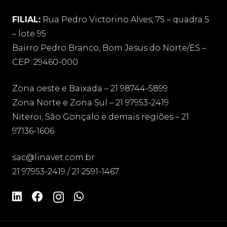
FILIAL:
Rua Pedro Victorino Alves, 75 – quadra 5
– lote 95
Bairro Pedro Branco, Bom Jesus do Norte/ES –
CEP: 29460-000
Zona oeste e Baixada – 21 98744-5899
Zona Norte e Zona Sul – 21 97953-2419
Niteroi, São Gonçalo e demais regiões – 21
97136-1606
sac@linavet.com.br
21 97953-2419 / 21 2591-1467