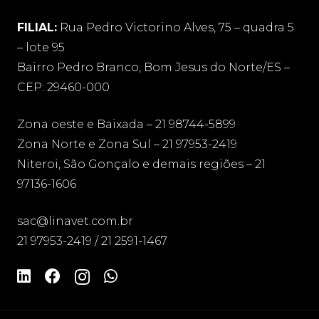
FILIAL:
Rua Pedro Victorino Alves, 75 – quadra 5
– lote 95
Bairro Pedro Branco, Bom Jesus do Norte/ES –
CEP: 29460-000
Zona oeste e Baixada – 21 98744-5899
Zona Norte e Zona Sul – 21 97953-2419
Niteroi, São Gonçalo e demais regiões – 21
97136-1606
sac@linavet.com.br
21 97953-2419 / 21 2591-1467