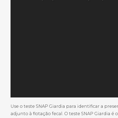
Use o teste SNAP Giardia para identificar a pre
adjunto à flotação fecal. O teste SNAP Giardia é