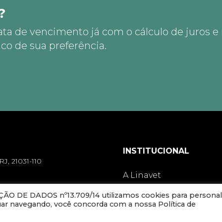
?
ata de vencimento já com o cálculo de juros e
co de sua preferência.
INSTITUCIONAL
RJ, 21031-110
A Linavet
Representantes
O DE DADOS nº13.709/14 utilizamos cookies para personal
nuar navegando, você concorda com a nossa Política de
-000
Trabalhe Conosco