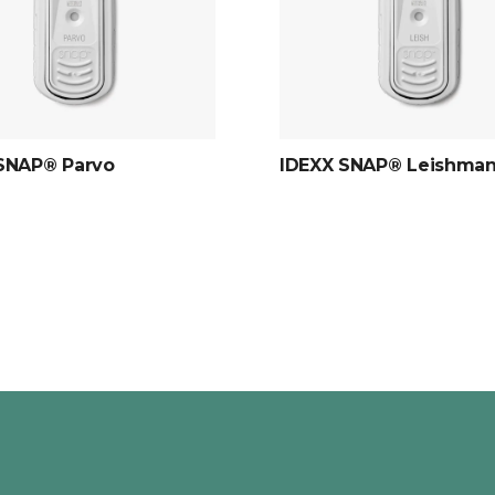
SNAP® Parvo
IDEXX SNAP® Leishman