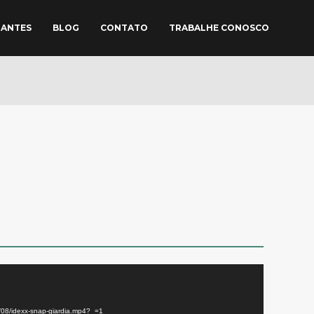
TANTES
BLOG
CONTATO
TRABALHE CONOSCO
1/08/idexx-snap-giardia.mp4?_=1