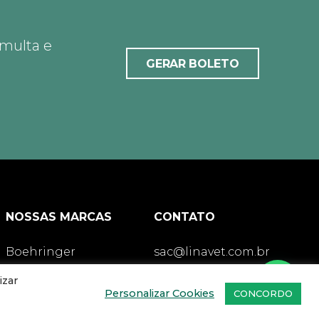
 multa e
GERAR BOLETO
NOSSAS MARCAS
CONTATO
Boehringer
sac@linavet.com.br
Idexx
izar
21 97953-2419
Personalizar Cookies
CONCORDO
Spin
21 97110-5324