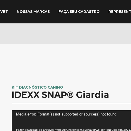
AVET
NOSSAS MARCAS
FAÇA SEU CADASTRO
REPRESEN
KIT DIAGNÓSTICO CANINO
IDEXX SNAP® Giardia
Tocador
Media error: Format(s) not supported or source(s) not found
de
vídeo
Fazer download do arquivo: https://brunsker.com.br/linavet/wp-content/uploads/202