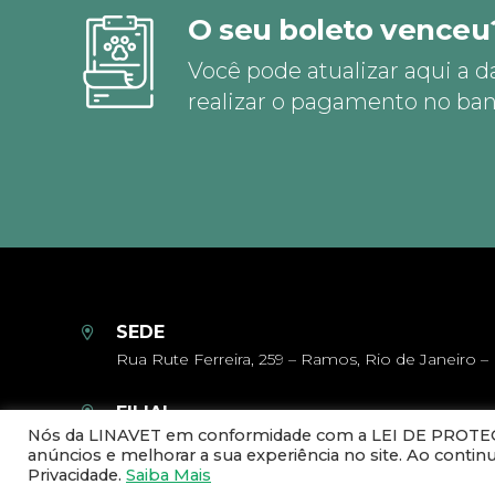
O seu boleto venceu
Você pode atualizar aqui a d
realizar o pagamento no ban
SEDE
Rua Rute Ferreira, 259 – Ramos, Rio de Janeiro – 
FILIAL
Nós da LINAVET em conformidade com a LEI DE PROTEÇÃ
Rua Pedro Victorino Alves, 75 – quadra 5 – lote 95
anúncios e melhorar a sua experiência no site. Ao conti
Pedro Branco, Bom Jesus do Norte – ES, 29460
Privacidade.
Saiba Mais