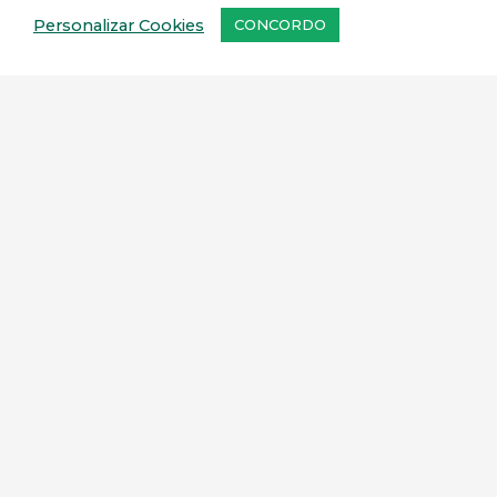
Linavet.
Personalizar Cookies
CONCORDO
CADASTRAR
© 2021 – Todos os direitos reservados –
Política de Privacidade