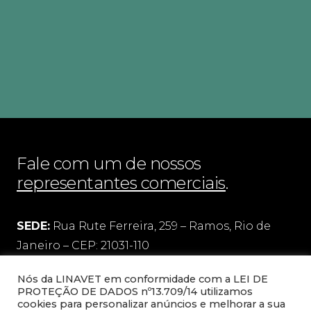
Fale com um de nossos
representantes comerciais
.
SEDE:
Rua Rute Ferreira, 259 – Ramos, Rio de
Janeiro – CEP: 21031-110
Nós da LINAVET em conformidade com a LEI DE
FILIAL:
Rua Pedro Victorino Alves, 75 – quadra 5
PROTEÇÃO DE DADOS nº13.709/14 utilizamos
– lote 95
cookies para personalizar anúncios e melhorar a sua