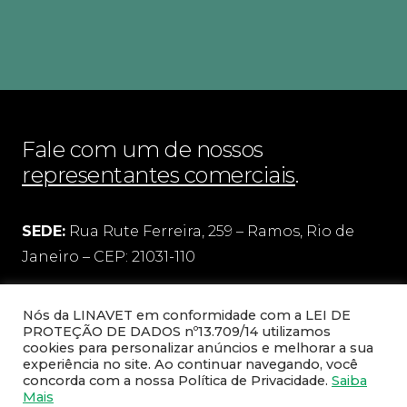
Fale com um de nossos
representantes comerciais
.
SEDE:
Rua Rute Ferreira, 259 – Ramos, Rio de
Janeiro – CEP: 21031-110
FILIAL:
Rua Pedro Victorino Alves, 75 – quadra 5
Nós da LINAVET em conformidade com a LEI DE
– lote 95
PROTEÇÃO DE DADOS nº13.709/14 utilizamos
cookies para personalizar anúncios e melhorar a sua
Bairro Pedro Branco, Bom Jesus do Norte/ES –
experiência no site. Ao continuar navegando, você
CEP: 29460-000
concorda com a nossa Política de Privacidade.
Saiba
Mais