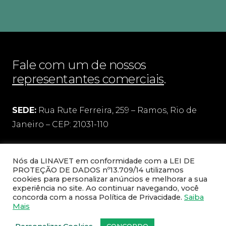
Fale com um de nossos
representantes comerciais
.
SEDE:
Rua Rute Ferreira, 259 – Ramos, Rio de
Janeiro – CEP: 21031-110
FILIAL:
Rua Pedro Victorino Alves, 75 – quadra 5
Nós da LINAVET em conformidade com a LEI DE
– lote 95
PROTEÇÃO DE DADOS nº13.709/14 utilizamos
Bairro Pedro Branco, Bom Jesus do Norte/ES –
cookies para personalizar anúncios e melhorar a sua
experiência no site. Ao continuar navegando, você
CEP: 29460-000
concorda com a nossa Política de Privacidade.
Saiba
Mais
Zona oeste e Baixada – 21 98744-5899