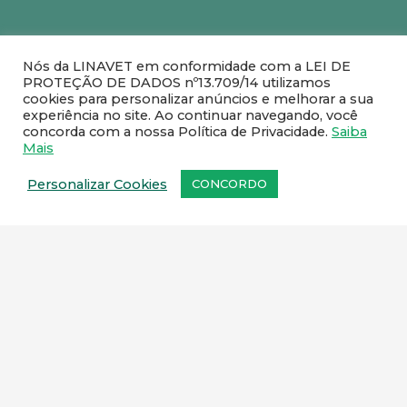
Nós da LINAVET em conformidade com a LEI DE
PROTEÇÃO DE DADOS nº13.709/14 utilizamos
cookies para personalizar anúncios e melhorar a sua
experiência no site. Ao continuar navegando, você
concorda com a nossa Política de Privacidade.
Saiba
Mais
Personalizar Cookies
CONCORDO
Fale com um de nossos
representantes comerciais
.
SEDE:
Rua Rute Ferreira, 259 – Ramos, Rio de
Janeiro – CEP: 21031-110
FILIAL:
Rua Pedro Victorino Alves, 75 – quadra 5
– lote 95