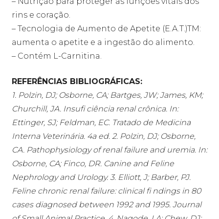
– Nutrição para proteger as funções vitais dos
rins e coração.
– Tecnologia de Aumento de Apetite (E.A.T.)TM:
aumenta o apetite e a ingestão do alimento.
– Contém L-Carnitina.
REFERÊNCIAS BIBLIOGRÁFICAS:
1. Polzin, DJ; Osborne, CA; Bartges, JW; James, KM;
Churchill, JA. Insufi ciência renal crônica. In:
Ettinger, SJ; Feldman, EC. Tratado de Medicina
Interna Veterinária. 4a ed. 2. Polzin, DJ; Osborne,
CA. Pathophysiology of renal failure and uremia. In:
Osborne, CA; Finco, DR. Canine and Feline
Nephrology and Urology. 3. Elliott, J; Barber, PJ.
Feline chronic renal failure: clinical fi ndings in 80
cases diagnosed between 1992 and 1995. Journal
of Small Animal Practice. 4. Nagode, LA; Chew, DJ;