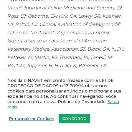
there? Journal of Feline Medicine and Surgery. 32.
Ross, SJ; Osborne, CA; Kirk, CA; Lowry, SR; Koehler,
LA; Polzin, DJ. Clinical evaluation of dietary modifi
cation for treatment of spontaneous chronic
kidney disease in cats. Journal of American
Veterinary Medical Association. 33. Block, GA; Ix, JH;
Ketteler, M; Martin, KJ, Thadhani, RI; Tonelli, M;
Wolf, M; Juppner, H; Hruska, K; Wheeler, DC.
Phosphate Homeostasis in CKD: Report of a
Nós da LINAVET em conformidade com a LEI DE
Scientifi c Symposium Sponsored by the National
PROTEÇÃO DE DADOS nº13.709/14 utilizamos
Kidney Foundation. American Journal of Kidney
cookies para personalizar anúncios e melhorar a sua
experiência no site. Ao continuar navegando, você
Disease. 34. Gorman, E. Spurious Results in Mineral
concorda com a nossa Política de Privacidade.
Saiba
and Electrolyte Analysis. Veterinary Clinics of North
Mais
America: Small Animal Practice.
Personalizar Cookies
CONCORDO