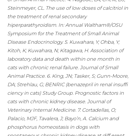
Steinmeyer, CL. The use of low doses of calcitriol in
the treatment of renal secondary
hiperparathyroidism. In: Annual Waltham®/OSU
Symposium for the Treatment of Small Animal
Disease Endocrinology. 5. Kuwahara, Y; Ohba, Y;
Kitoh, K; Kuwahara, N; Kitagawa, H. Association of
laboratory data and death within one month in
cats with chronic renal failure. Journal of Small
Animal Practice. 6. King, JN; Tasker, S; Gunn-Moore,
DA; Strehlau, G; BENRIC (benazepril in renal insuffi
ciency in cats) Study Group. Prognostic factors in
cats with chronic kidney disease. Journal of
Veterinary Internal Medicine. 7. Cortadellas, O;
Palacio, MJF, Tavalera, J; Bayo’n, A. Calcium and
phosphorus homeostasis in dogs with
spontaneous chronic kidney disease at diff erent