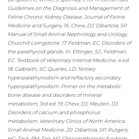
Guidelines on the Diagnosis and Management of
Feline Chronic Kidney Disease. Journal of Feline
Medicine and Surgery. 16. Chew, DJ; Dibartola, SP.
Manual of Small Animal Nephrology and Urology.
Churchill Livingstone. 17. Feldman, EC. Disorders of
the parathyroid glands. In: Ettinger, SJ.; Feldman,
EC. Textbook of Veterinary Internal Medicine, 4 ed.
18. Galbraith, SC; Quarles, LD. Tertiary
hyperparathyroidism and refractory secondary
hyperparathyroidism. Primer on the metabolic
bone disease and disorders of mineral
metabolism, 3rd ed. 19. Chew, DJ; Meuten, DJ.
Disorders of calcium and phosphorus
metabolism. Veterinary Clinics of North America.
Small Animal Medicine. 20. Dibartola, SP; Rutgers,
HC; Zack, PM; Tarr, MJ. Clinicopathologic fi ndings