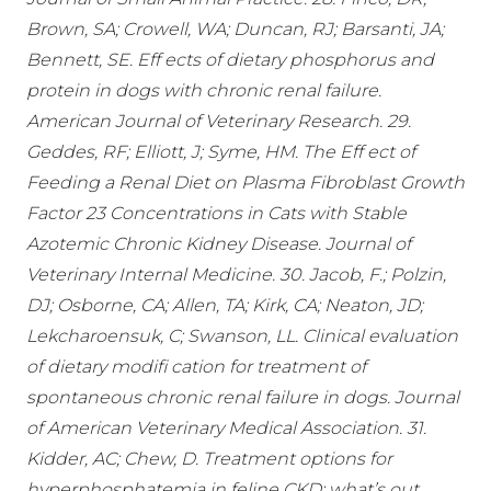
Brown, SA; Crowell, WA; Duncan, RJ; Barsanti, JA;
Bennett, SE. Eff ects of dietary phosphorus and
protein in dogs with chronic renal failure.
American Journal of Veterinary Research. 29.
Geddes, RF; Elliott, J; Syme, HM. The Eff ect of
Feeding a Renal Diet on Plasma Fibroblast Growth
Factor 23 Concentrations in Cats with Stable
Azotemic Chronic Kidney Disease. Journal of
Veterinary Internal Medicine. 30. Jacob, F.; Polzin,
DJ; Osborne, CA; Allen, TA; Kirk, CA; Neaton, JD;
Lekcharoensuk, C; Swanson, LL. Clinical evaluation
of dietary modifi cation for treatment of
spontaneous chronic renal failure in dogs. Journal
of American Veterinary Medical Association. 31.
Kidder, AC; Chew, D. Treatment options for
hyperphosphatemia in feline CKD: what’s out