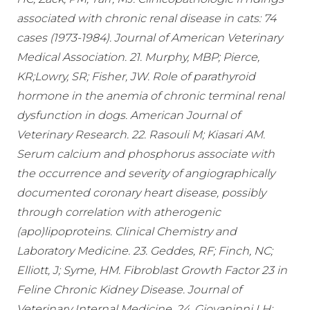
associated with chronic renal disease in cats: 74
cases (1973-1984). Journal of American Veterinary
Medical Association. 21. Murphy, MBP; Pierce,
KR;Lowry, SR; Fisher, JW. Role of parathyroid
hormone in the anemia of chronic terminal renal
dysfunction in dogs. American Journal of
Veterinary Research. 22. Rasouli M; Kiasari AM.
Serum calcium and phosphorus associate with
the occurrence and severity of angiographically
documented coronary heart disease, possibly
through correlation with atherogenic
(apo)lipoproteins. Clinical Chemistry and
Laboratory Medicine. 23. Geddes, RF; Finch, NC;
Elliott, J; Syme, HM. Fibroblast Growth Factor 23 in
Feline Chronic Kidney Disease. Journal of
Veterinary Internal Medicine. 24. Giovaninni LH;