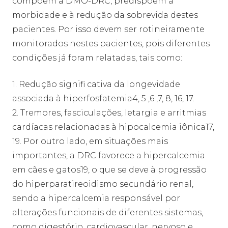
compõem a DMO-DRC, predispõem à
morbidade e à redução da sobrevida destes
pacientes. Por isso devem ser rotineiramente
monitorados nestes pacientes, pois diferentes
condições já foram relatadas, tais como:
1. Redução signifi cativa da longevidade
associada à hiperfosfatemia4, 5 ,6 ,7, 8, 16, 17.
2. Tremores, fasciculações, letargia e arritmias
cardíacas relacionadas à hipocalcemia iônica17,
19. Por outro lado, em situações mais
importantes, a DRC favorece a hipercalcemia
em cães e gatos19, o que se deve à progressão
do hiperparatireoidismo secundário renal,
sendo a hipercalcemia responsável por
alterações funcionais de diferentes sistemas,
como digestório, cardiovascular, nervoso e