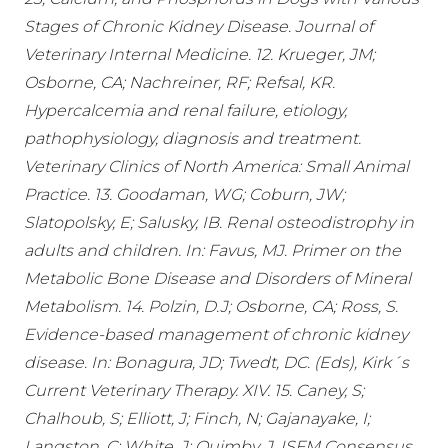
Stages of Chronic Kidney Disease. Journal of
Veterinary Internal Medicine. 12. Krueger, JM;
Osborne, CA; Nachreiner, RF; Refsal, KR.
Hypercalcemia and renal failure, etiology,
pathophysiology, diagnosis and treatment.
Veterinary Clinics of North America: Small Animal
Practice. 13. Goodaman, WG; Coburn, JW;
Slatopolsky, E; Salusky, IB. Renal osteodistrophy in
adults and children. In: Favus, MJ. Primer on the
Metabolic Bone Disease and Disorders of Mineral
Metabolism. 14. Polzin, D.J; Osborne, CA; Ross, S.
Evidence-based management of chronic kidney
disease. In: Bonagura, JD; Twedt, DC. (Eds), Kirk´s
Current Veterinary Therapy. XIV. 15. Caney, S;
Chalhoub, S; Elliott, J; Finch, N; Gajanayake, I;
Langston, C; White, J; Quimby, J. ISFM Consensus