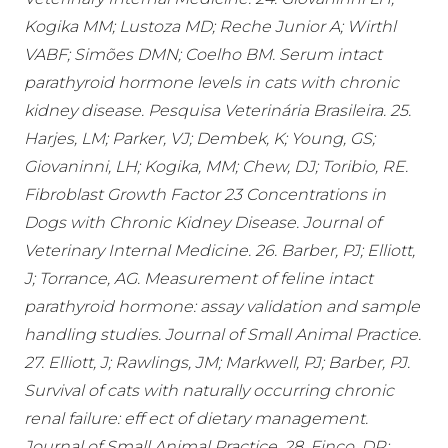
Kogika MM; Lustoza MD; Reche Junior A; Wirthl
VABF; Simões DMN; Coelho BM. Serum intact
parathyroid hormone levels in cats with chronic
kidney disease. Pesquisa Veterinária Brasileira. 25.
Harjes, LM; Parker, VJ; Dembek, K; Young, GS;
Giovaninni, LH; Kogika, MM; Chew, DJ; Toribio, RE.
Fibroblast Growth Factor 23 Concentrations in
Dogs with Chronic Kidney Disease. Journal of
Veterinary Internal Medicine. 26. Barber, PJ; Elliott,
J; Torrance, AG. Measurement of feline intact
parathyroid hormone: assay validation and sample
handling studies. Journal of Small Animal Practice.
27. Elliott, J; Rawlings, JM; Markwell, PJ; Barber, PJ.
Survival of cats with naturally occurring chronic
renal failure: eff ect of dietary management.
Journal of Small Animal Practice. 28. Finco, DR;