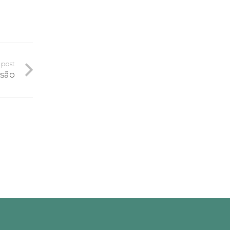
 post
nsão