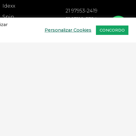
Idexx
21 97953-2419
Spin
21 97110-5324
izar
Agener
Personalizar Cookies
CONCORDO
CADASTRAR