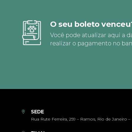
O seu boleto venceu
Você pode atualizar aqui a d
realizar o pagamento no ban
SEDE
Rua Rute Ferreira, 259 – Ramos, Rio de Janeiro – 