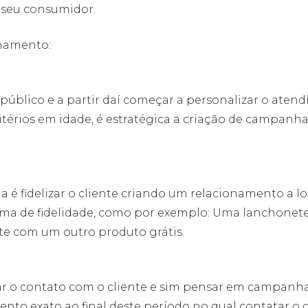
 seu consumidor.
onamento:
público e a partir daí começar a personalizar o aten
itérios em idade, é estratégica a criação de campanh
a é fidelizar o cliente criando um relacionamento a 
ama de fidelidade, como por exemplo: Uma lanchonete
te com um outro produto grátis.
izar o contato com o cliente e sim pensar em campanh
nto exato ao final deste período no qual contatar o c