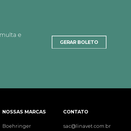
 multa e
GERAR BOLETO
NOSSAS MARCAS
CONTATO
Boehringer
sac@linavet.com.br