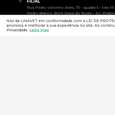
FILIAL
Rua Pedro Victorino Alves, 75 – quadra 5 – lote 95
Pedro Branco, Bom Jesus do Norte – ES, 29460
Nós da LINAVET em conformidade com a LEI DE PROTEÇÃ
anúncios e melhorar a sua experiência no site. Ao conti
GLA COMERCIO DE PRODUTOS VETERINARI
Privacidade.
Saiba Mais
CNPJ – 11.235.781/0001-10
NEWSLETTER
Cadastre o seu e-mail e receba todas as novidades da 