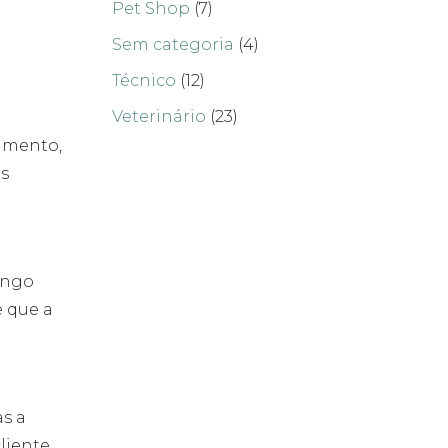
Pet Shop
(7)
Sem categoria
(4)
Técnico
(12)
Veterinário
(23)
dimento,
as
longo
 que a
as a
liente