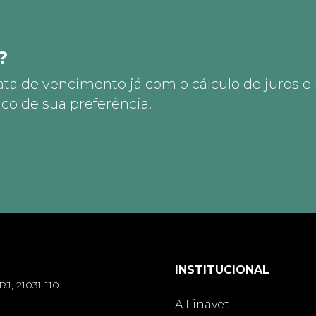
?
ata de vencimento já com o cálculo de juros e
co de sua preferência.
INSTITUCIONAL
RJ, 21031-110
A Linavet