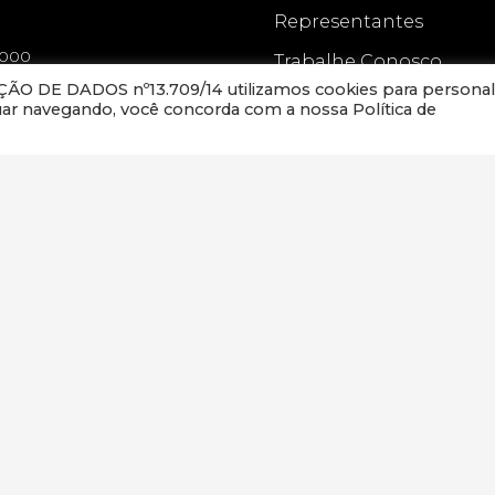
Representantes
-000
Trabalhe Conosco
O DE DADOS nº13.709/14 utilizamos cookies para personal
Contato
nuar navegando, você concorda com a nossa Política de
OS LTDA
Blog
Linavet.
© 2021 – Todos os direitos reservados –
Política de Privacidade