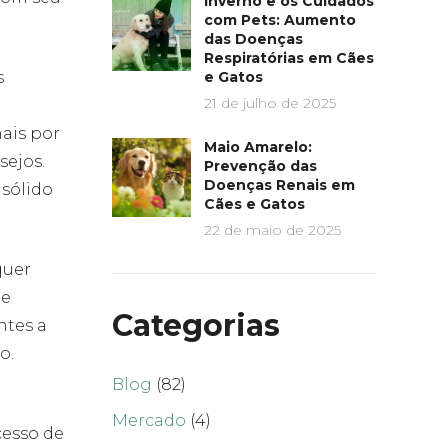
Inverno e os Cuidados
com Pets: Aumento
das Doenças
Respiratórias em Cães
s
e Gatos
21 de julho de 2025
ais por
Maio Amarelo:
sejos.
Prevenção das
Doenças Renais em
sólido
Cães e Gatos
22 de maio de 2025
quer
de
Categorias
ntes a
o.
Blog
(82)
Mercado
(4)
cesso de