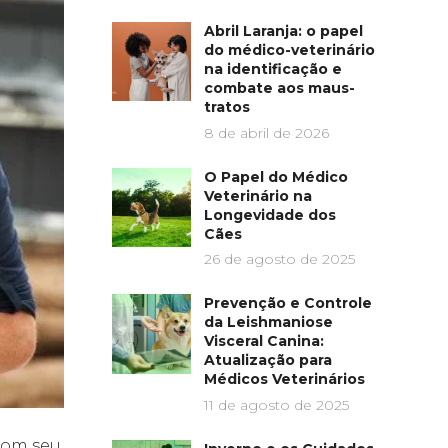
Abril Laranja: o papel
do médico-veterinário
na identificação e
combate aos maus-
tratos
8 de abril de 2026
O Papel do Médico
Veterinário na
Longevidade dos
Cães
26 de agosto de 2025
Prevenção e Controle
da Leishmaniose
Visceral Canina:
Atualização para
Médicos Veterinários
11 de agosto de 2025
com seu