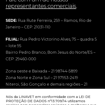
representantes comerciais
.
SEDE:
Rua Rute Ferreira, 259 – Ramos, Rio de
Janeiro – CEP: 21031-110
FILIAL:
Rua Pedro Victorino Alves, 75 – quadra 5
– lote 95
Bairro Pedro Branco, Bom Jesus do Norte/ES –
CEP: 29460-000
Zona oeste e Baixada – 21 98744-5899
Zona Norte e Zona Sul – 21 97953-2419
Niteroi, São Gonçalo e demais regiões – 21
97136-1606
Nós da LINAVET em conformidade com a LEI DE
PROTEÇÃO DE DADOS nº13.709/14 utilizamos
sac@linavet.com.br