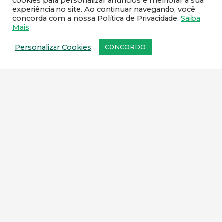
cookies para personalizar anúncios e melhorar a sua
experiência no site. Ao continuar navegando, você
21 97953-2419 / 21 2591-1467
concorda com a nossa Política de Privacidade.
Saiba
Mais
Personalizar Cookies
CONCORDO
NEWSLETTER
Cadastre o seu e-mail e receba todas as novidades da
Linavet.
CADASTRAR