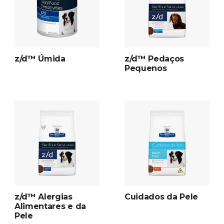
z/d™ Úmida
z/d™ Pedaços
Pequenos
z/d™ Alergias
Cuidados da Pele
Alimentares e da
Pele