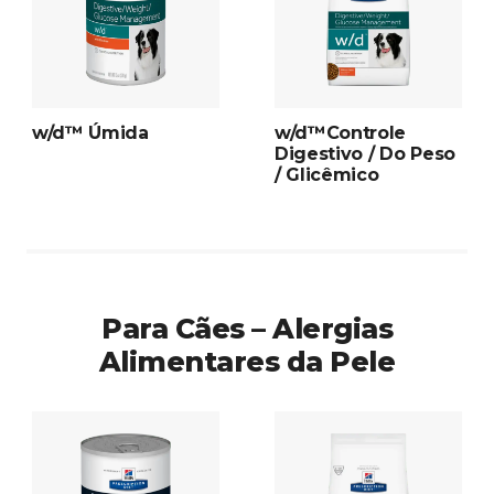
w/d™ Úmida
w/d™Controle
Digestivo / Do Peso
/ Glicêmico
Para Cães – Alergias
Alimentares da Pele