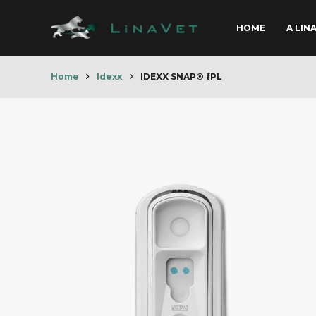
HOME
A LIN
Home
Idexx
IDEXX SNAP® fPL