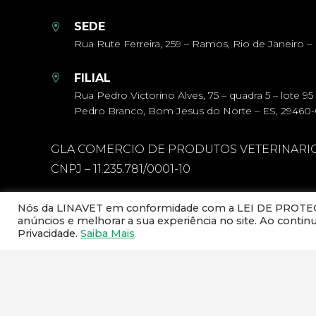
SEDE
Rua Rute Ferreira, 259 – Ramos, Rio de Janeiro – 
FILIAL
Rua Pedro Victorino Alves, 75 – quadra 5 – lote 95
Pedro Branco, Bom Jesus do Norte – ES, 29460
GLA COMERCIO DE PRODUTOS VETERINARI
CNPJ – 11.235.781/0001-10
Nós da LINAVET em conformidade com a LEI DE PROTEÇÃ
anúncios e melhorar a sua experiência no site. Ao conti
Privacidade.
Saiba Mais
NEWSLETTER
Cadastre o seu e-mail e receba todas as novidades da 