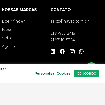
NOSSAS MARCAS
CONTATO
Boehringer
sac@linavet.com.br
Idexx
21 97953-2419
Spin
21 97110-5324
Agener
izar
Personalizar Cookies
CONCORDO
CADASTRAR