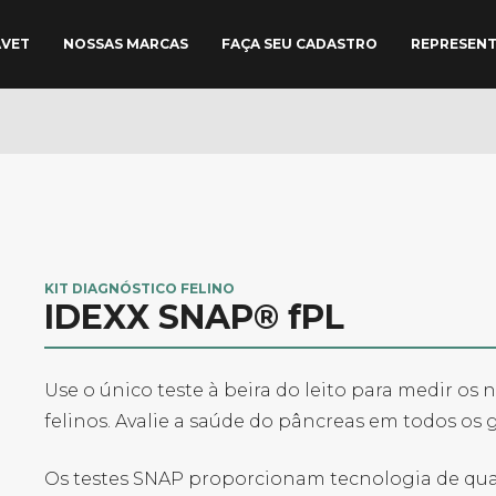
AVET
NOSSAS MARCAS
FAÇA SEU CADASTRO
REPRESEN
KIT DIAGNÓSTICO FELINO
IDEXX SNAP® fPL
Use o único teste à beira do leito para medir os 
felinos. Avalie a saúde do pâncreas em todos os 
Os testes SNAP proporcionam tecnologia de qual