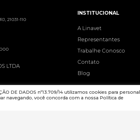
INSTITUCIONAL
RJ, 21031-110
A Linavet
Representantes
-000
Trabalhe Conosco
Contato
OS LTDA
Blog
O DE DADOS nº13.709/14 utilizamos cookies para personal
nuar navegando, você concorda com a nossa Política de
Linavet.