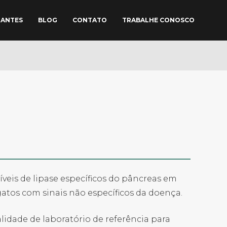
TANTES
BLOG
CONTATO
TRABALHE CONOSCO
níveis de lipase específicos do pâncreas em
gatos com sinais não específicos da doença.
idade de laboratório de referência para