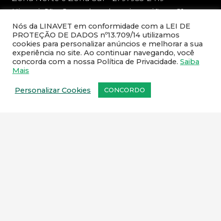
Niteroi, São Gonçalo e demais regiões – 21
97136-1606
Nós da LINAVET em conformidade com a LEI DE
PROTEÇÃO DE DADOS nº13.709/14 utilizamos
cookies para personalizar anúncios e melhorar a sua
sac@linavet.com.br
experiência no site. Ao continuar navegando, você
concorda com a nossa Política de Privacidade.
Saiba
21 97953-2419 / 21 2591-1467
Mais
Personalizar Cookies
CONCORDO
NEWSLETTER
Cadastre o seu e-mail e receba todas as novidades da
Linavet.