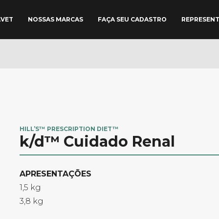
AVET
NOSSAS MARCAS
FAÇA SEU CADASTRO
REPRESEN
HILL’S™ PRESCRIPTION DIET™
k/d™ Cuidado Renal
APRESENTAÇÕES​
1,5 kg
3,8 kg