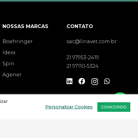
NOSSAS MARCAS
CONTATO
Boehringer
sac@linavet.com.br
Idexx
21 97953-2419
Spin
21 97110-5324
Agener
izar
Personalizar Cookies
CONCORDO