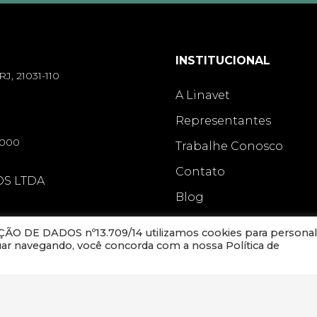
INSTITUCIONAL
RJ, 21031-110
A Linavet
Representantes
-000
Trabalhe Conosco
Contato
OS LTDA
Blog
O DE DADOS nº13.709/14 utilizamos cookies para personal
nuar navegando, você concorda com a nossa Política de