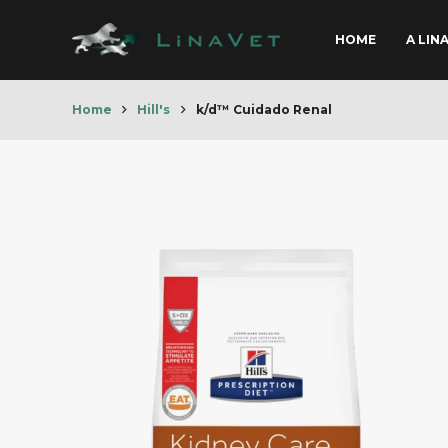
HOME
A LIN
Home
Hill's
k/d™ Cuidado Renal