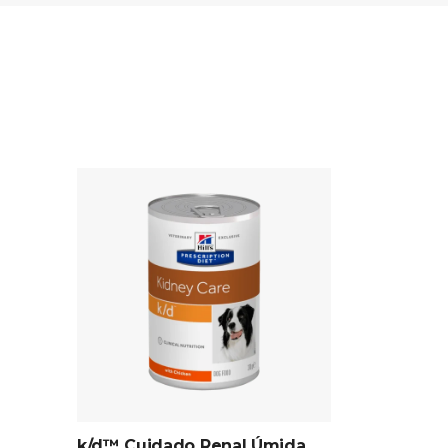
k/d™ Cuidado Renal Úmida