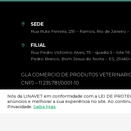
SEDE
Rua Rute Ferreira, 259 – Ramos, Rio de Janeiro – 
FILIAL
Rua Pedro Victorino Alves, 75 – quadra 5 – lote 95
Pedro Branco, Bom Jesus do Norte – ES, 29460
GLA COMERCIO DE PRODUTOS VETERINARI
CNPJ – 11.235.781/0001-10
Nós da LINAVET em conformidade com a LEI DE PROTEÇÃ
anúncios e melhorar a sua experiência no site. Ao conti
Privacidade.
Saiba Mais