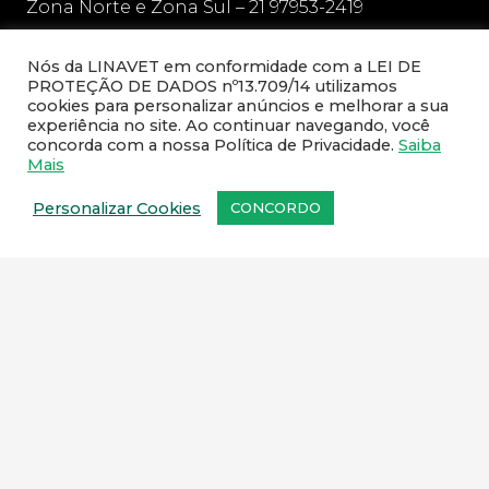
Zona Norte e Zona Sul – 21 97953-2419
Niteroi, São Gonçalo e demais regiões – 21
Nós da LINAVET em conformidade com a LEI DE
97136-1606
PROTEÇÃO DE DADOS nº13.709/14 utilizamos
cookies para personalizar anúncios e melhorar a sua
sac@linavet.com.br
experiência no site. Ao continuar navegando, você
concorda com a nossa Política de Privacidade.
Saiba
21 97953-2419 / 21 2591-1467
Mais
Personalizar Cookies
CONCORDO
NEWSLETTER
Cadastre o seu e-mail e receba todas as novidades da
Linavet.