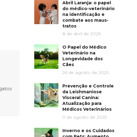
Abril Laranja: o papel
do médico-veterinário
na identificação e
combate aos maus-
tratos
8 de abril de 2026
O Papel do Médico
Veterinário na
Longevidade dos
Cães
26 de agosto de 2025
Prevenção e Controle
gatos
da Leishmaniose
Visceral Canina:
Atualização para
Médicos Veterinários
11 de agosto de 2025
Inverno e os Cuidados
com Pets: Aumento