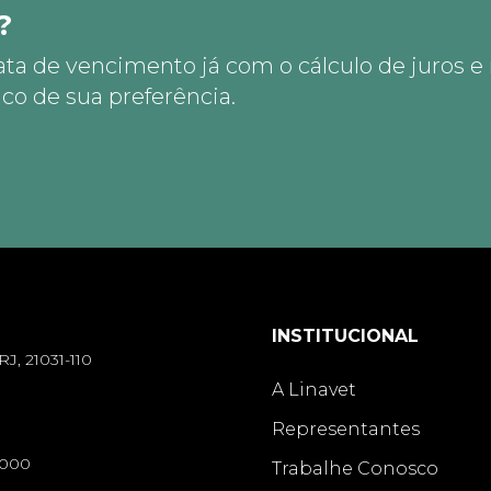
?
ata de vencimento já com o cálculo de juros e
co de sua preferência.
INSTITUCIONAL
RJ, 21031-110
A Linavet
Representantes
-000
Trabalhe Conosco