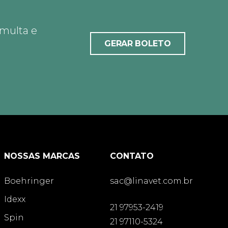
 multa e
GERAR BOLETO
NOSSAS MARCAS
CONTATO
Boehringer
sac@linavet.com.br
Idexx
21 97953-2419
Spin
21 97110-5324