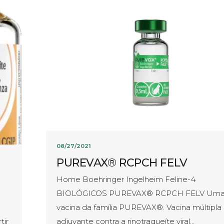
08/27/2021
PUREVAX® RCPCH FELV
Home Boehringer Ingelheim Feline-4
BIOLÓGICOS PUREVAX® RCPCH FELV Um
vacina da família PUREVAX®. Vacina múltipla
tir
adjuvante contra a rinotraqueíte viral…