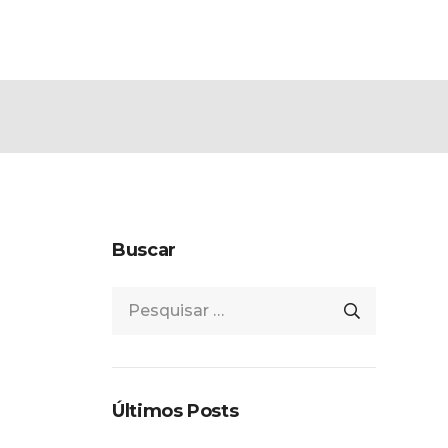
TANTES
BLOG
CONTATO
TRABALHE CONOSCO
Buscar
Pesquisar
por:
Últimos Posts