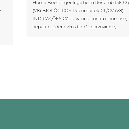
Home Boehringer Ingelheim Recombitek C6
v
(V8) BIOLÓGICOS Recombitek C6/CV (V8)
INDICAÇÕES Cães: Vacina contra cinomose,
hepatite, adenovírus tipo 2, parvovirose,…