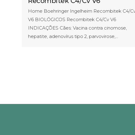
Recombitek C4/Cv V6
Home Boehringer Ingelheim Recombitek C4/C
V6 BIOLÓGICOS Recombitek C4/Cv V6
INDICAÇÕES Cães: Vacina contra cinomose,
hepatite, adenovírus tipo 2, parvovirose,…