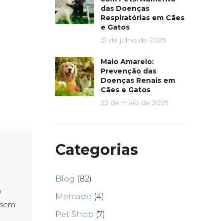
das Doenças
Respiratórias em Cães
e Gatos
21 de julho de 2025
Maio Amarelo:
Prevenção das
Doenças Renais em
Cães e Gatos
22 de maio de 2025
Categorias
Blog
(82)
a
Mercado
(4)
 sem
Pet Shop
(7)