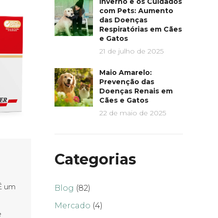
Inverno e os Cuidados
com Pets: Aumento
das Doenças
Respiratórias em Cães
e Gatos
21 de julho de 2025
Maio Amarelo:
Prevenção das
Doenças Renais em
Cães e Gatos
22 de maio de 2025
Categorias
É um
Blog
(82)
Mercado
(4)
e