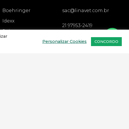
Boehringer
sac@linavet.com.br
Idexx
21 97953-2419
Spin
21 97110-5324
izar
Personalizar Cookies
Agener
CONCORDO
CADASTRAR