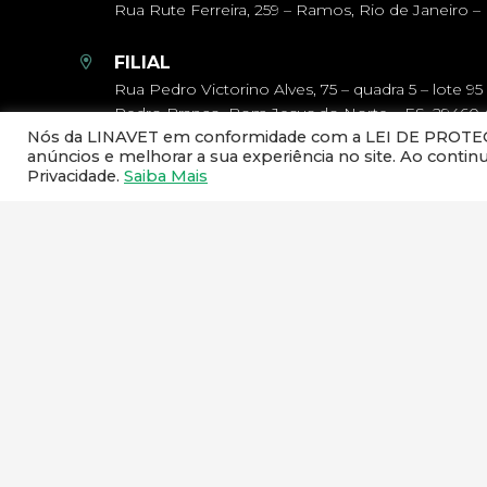
Rua Rute Ferreira, 259 – Ramos, Rio de Janeiro – 
FILIAL
Rua Pedro Victorino Alves, 75 – quadra 5 – lote 95
Pedro Branco, Bom Jesus do Norte – ES, 29460
Nós da LINAVET em conformidade com a LEI DE PROTEÇÃ
anúncios e melhorar a sua experiência no site. Ao conti
GLA COMERCIO DE PRODUTOS VETERINARI
Privacidade.
Saiba Mais
CNPJ – 11.235.781/0001-10
NEWSLETTER
Cadastre o seu e-mail e receba todas as novidades da 