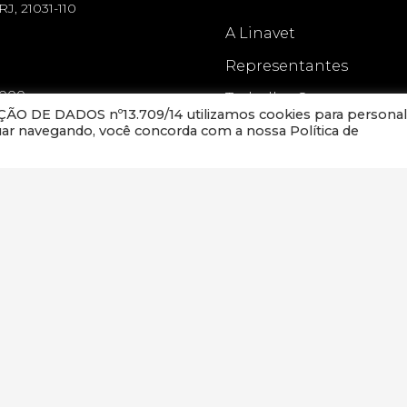
RJ, 21031-110
A Linavet
Representantes
-000
Trabalhe Conosco
O DE DADOS nº13.709/14 utilizamos cookies para personal
nuar navegando, você concorda com a nossa Política de
Contato
OS LTDA
Blog
Linavet.