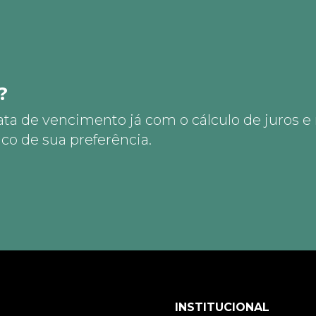
?
ata de vencimento já com o cálculo de juros e
co de sua preferência.
INSTITUCIONAL