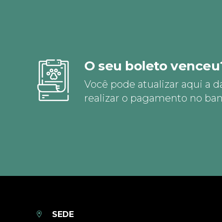
O seu boleto venceu
Você pode atualizar aqui a d
realizar o pagamento no ban
SEDE