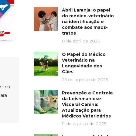
Abril Laranja: o papel
do médico-veterinário
na identificação e
combate aos maus-
tratos
8 de abril de 2026
O Papel do Médico
Veterinário na
Longevidade dos
Cães
26 de agosto de 2025
trin
Prevenção e Controle
ara
da Leishmaniose
a
Visceral Canina:
Atualização para
Médicos Veterinários
11 de agosto de 2025