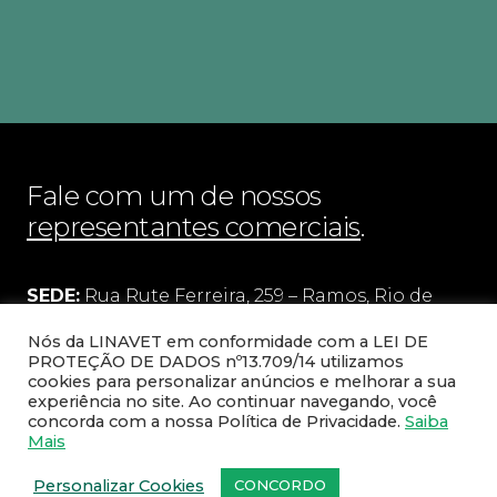
Fale com um de nossos
representantes comerciais
.
SEDE:
Rua Rute Ferreira, 259 – Ramos, Rio de
Janeiro – CEP: 21031-110
Nós da LINAVET em conformidade com a LEI DE
PROTEÇÃO DE DADOS nº13.709/14 utilizamos
cookies para personalizar anúncios e melhorar a sua
FILIAL:
Rua Pedro Victorino Alves, 75 – quadra 5
experiência no site. Ao continuar navegando, você
– lote 95
concorda com a nossa Política de Privacidade.
Saiba
Mais
Bairro Pedro Branco, Bom Jesus do Norte/ES –
CEP: 29460-000
Personalizar Cookies
CONCORDO