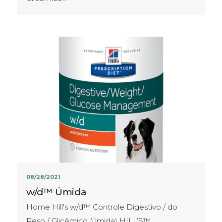
08/28/2021
w/d™ Úmida
Home Hill's w/d™ Controle Digestivo / do
Peso / Glicêmico (úmida) HILL’S™