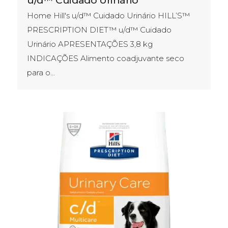
Home Hill's u/d™ Cuidado Urinário HILL’S™
PRESCRIPTION DIET™ u/d™ Cuidado
Urinário APRESENTAÇÕES​ 3,8 kg
INDICAÇÕES Alimento coadjuvante seco
para o…