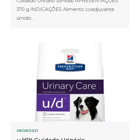
Cuidado Urinário (úmida) APRESENTAÇÕES​
370 g INDICAÇÕES Alimento coadjuvante
úmido…
08/28/2021
u/d™ Cuidado Urinário