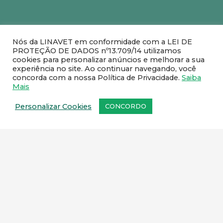
Nós da LINAVET em conformidade com a LEI DE
PROTEÇÃO DE DADOS nº13.709/14 utilizamos
cookies para personalizar anúncios e melhorar a sua
experiência no site. Ao continuar navegando, você
concorda com a nossa Política de Privacidade.
Saiba
Mais
Personalizar Cookies
CONCORDO
Fale com um de nossos
representantes comerciais
.
SEDE:
Rua Rute Ferreira, 259 – Ramos, Rio de
Janeiro – CEP: 21031-110
FILIAL:
Rua Pedro Victorino Alves, 75 – quadra 5
– lote 95