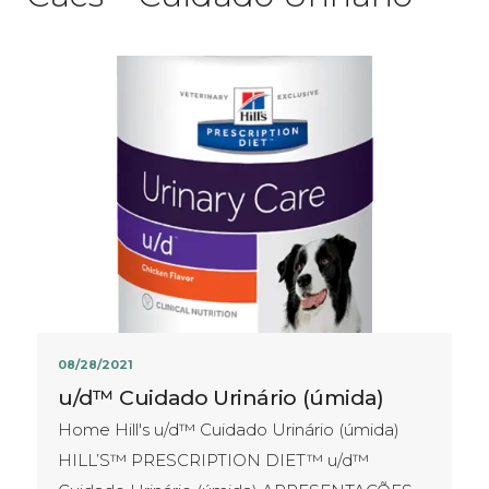
08/28/2021
u/d™ Cuidado Urinário (úmida)
Home Hill's u/d™ Cuidado Urinário (úmida)
HILL’S™ PRESCRIPTION DIET™ u/d™