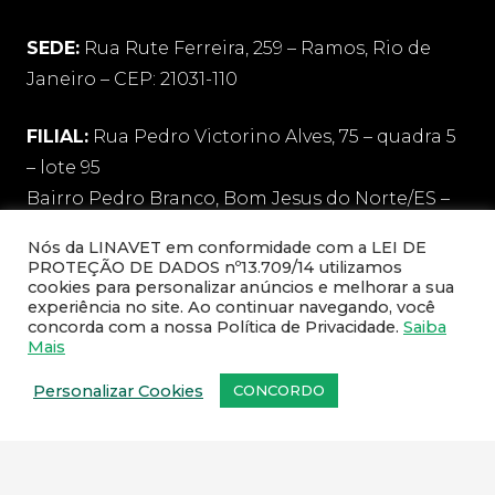
SEDE:
Rua Rute Ferreira, 259 – Ramos, Rio de
Janeiro – CEP: 21031-110
FILIAL:
Rua Pedro Victorino Alves, 75 – quadra 5
– lote 95
Bairro Pedro Branco, Bom Jesus do Norte/ES –
CEP: 29460-000
Nós da LINAVET em conformidade com a LEI DE
PROTEÇÃO DE DADOS nº13.709/14 utilizamos
Zona oeste e Baixada – 21 98744-5899
cookies para personalizar anúncios e melhorar a sua
experiência no site. Ao continuar navegando, você
Zona Norte e Zona Sul – 21 97953-2419
concorda com a nossa Política de Privacidade.
Saiba
Mais
Niteroi, São Gonçalo e demais regiões – 21
97136-1606
Personalizar Cookies
CONCORDO
sac@linavet.com.br
21 97953-2419 / 21 2591-1467