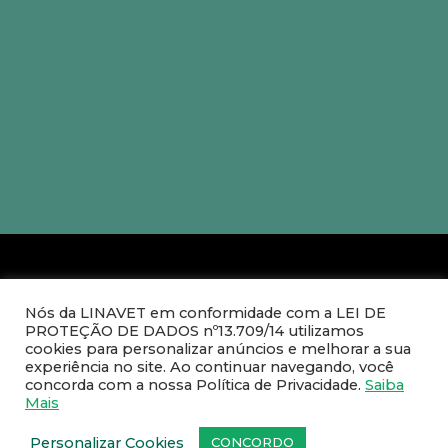
Fale com um de nossos
Nós da LINAVET em conformidade com a LEI DE
representantes comerciais
.
PROTEÇÃO DE DADOS nº13.709/14 utilizamos
cookies para personalizar anúncios e melhorar a sua
experiência no site. Ao continuar navegando, você
concorda com a nossa Política de Privacidade.
Saiba
SEDE:
Rua Rute Ferreira, 259 – Ramos, Rio de
Mais
Janeiro – CEP: 21031-110
Personalizar Cookies
CONCORDO