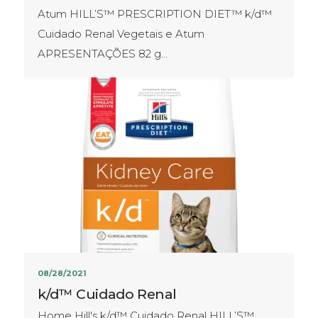
Atum HILL’S™ PRESCRIPTION DIET™ k/d™
Cuidado Renal Vegetais e Atum
APRESENTAÇÕES​ 82 g…
08/28/2021
k/d™ Cuidado Renal
Home Hill's k/d™ Cuidado Renal HILL’S™