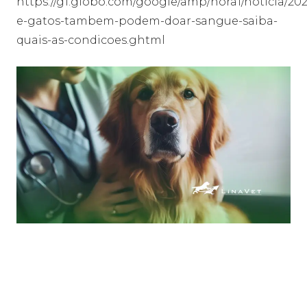
https://g1.globo.com/google/amp/hora1/noticia/202
e-gatos-tambem-podem-doar-sangue-saiba-
quais-as-condicoes.ghtml