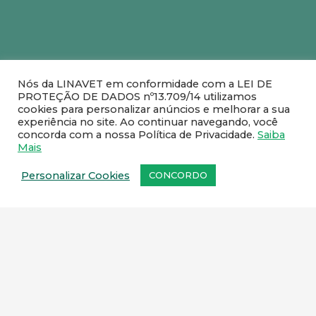
Nós da LINAVET em conformidade com a LEI DE
PROTEÇÃO DE DADOS nº13.709/14 utilizamos
cookies para personalizar anúncios e melhorar a sua
Fale com um de nossos
experiência no site. Ao continuar navegando, você
concorda com a nossa Política de Privacidade.
Saiba
representantes comerciais
.
Mais
Personalizar Cookies
CONCORDO
SEDE:
Rua Rute Ferreira, 259 – Ramos, Rio de
Janeiro – CEP: 21031-110
FILIAL:
Rua Pedro Victorino Alves, 75 – quadra 5
– lote 95
Bairro Pedro Branco, Bom Jesus do Norte/ES –
CEP: 29460-000