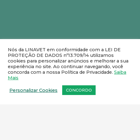
Nós da LINAVET em conformidade com a LEI DE
PROTEÇÃO DE DADOS nº13.709/14 utilizamos
cookies para personalizar anúncios e melhorar a sua
experiência no site. Ao continuar navegando, você
Fale com um de nossos
concorda com a nossa Política de Privacidade.
Saiba
representantes comerciais
.
Mais
Personalizar Cookies
CONCORDO
SEDE:
Rua Rute Ferreira, 259 – Ramos, Rio de
Janeiro – CEP: 21031-110
FILIAL:
Rua Pedro Victorino Alves, 75 – quadra 5
– lote 95
Bairro Pedro Branco, Bom Jesus do Norte/ES –