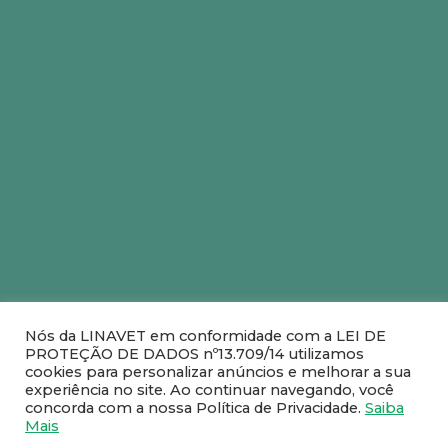
Nós da LINAVET em conformidade com a LEI DE
O seu boleto venceu?
PROTEÇÃO DE DADOS nº13.709/14 utilizamos
cookies para personalizar anúncios e melhorar a sua
Você pode atualizar aqui a data de
experiência no site. Ao continuar navegando, você
vencimento já com o cálculo de juros e
concorda com a nossa Política de Privacidade.
Saiba
multa e realizar o pagamento no banco
Mais
de sua preferência.