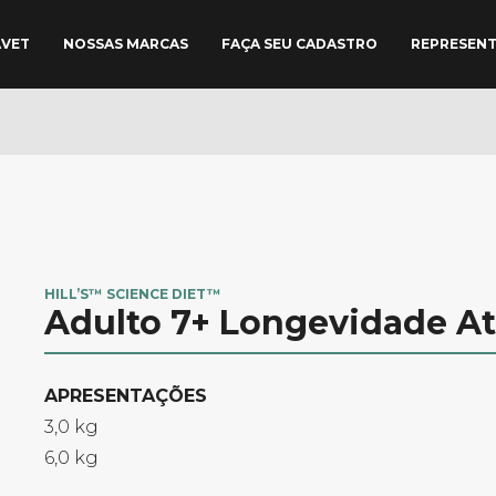
AVET
NOSSAS MARCAS
FAÇA SEU CADASTRO
REPRESEN
HILL’S™ SCIENCE DIET™
Adulto 7+ Longevidade At
APRESENTAÇÕES​
3,0 kg
6,0 kg