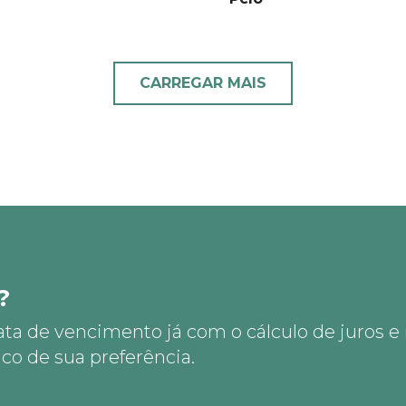
CARREGAR MAIS
?
ata de vencimento já com o cálculo de juros e
co de sua preferência.