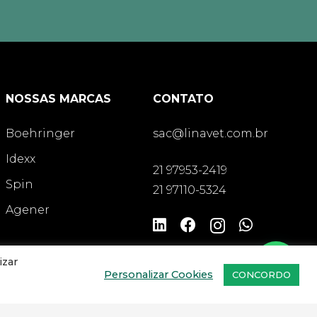
NOSSAS MARCAS
CONTATO
Boehringer
sac@linavet.com.br
Idexx
21 97953-2419
Spin
21 97110-5324
Agener
izar
Personalizar Cookies
CONCORDO