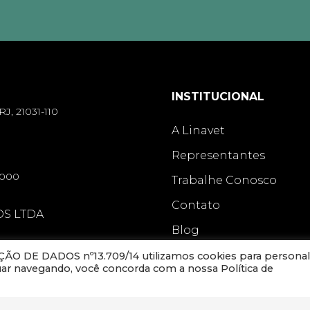
INSTITUCIONAL
RJ, 21031-110
A Linavet
Representantes
-000
Trabalhe Conosco
Contato
OS LTDA
Blog
O DE DADOS nº13.709/14 utilizamos cookies para personal
nuar navegando, você concorda com a nossa Política de