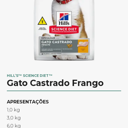
HILL’S™ SCIENCE DIET™
Gato Castrado Frango
APRESENTAÇÕES​
1,0 kg
3,0 kg
6,0 kg