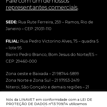
Fale com um de nossos
representantes comerciais
.
SEDE:
Rua Rute Ferreira, 259 – Ramos, Rio de
Janeiro – CEP: 21031-110
FILIAL:
Rua Pedro Victorino Alves, 75 – quadra 5
– lote 95
Bairro Pedro Branco, Bom Jesus do Norte/ES –
CEP: 29460-000
Zona oeste e Baixada – 21 98744-5899
Zona Norte e Zona Sul – 21 97953-2419
Niteroi, São Gonçalo e demais regiões – 21
97136-1606
Nós da LINAVET em conformidade com a LEI DE
PROTEÇÃO DE DADOS nº13.709/14 utilizamos
sac@linavet.com.br