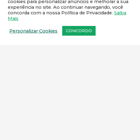
cookies para personalizar anúncios e melhorar a sua
experiência no site. Ao continuar navegando, você
21 97953-2419 / 21 2591-1467
concorda com a nossa Política de Privacidade.
Saiba
Mais
Personalizar Cookies
CONCORDO
NEWSLETTER
Cadastre o seu e-mail e receba todas as novidades da
Linavet.
CADASTRAR