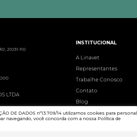
INSTITUCIONAL
RJ, 21031-110
A Linavet
Representantes
-000
Trabalhe Conosco
Contato
OS LTDA
Blog
O DE DADOS nº13.709/14 utilizamos cookies para personal
nuar navegando, você concorda com a nossa Política de