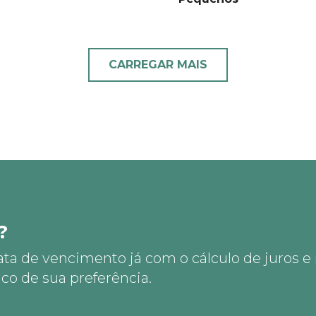
CARREGAR MAIS
?
ata de vencimento já com o cálculo de juros e
co de sua preferência.