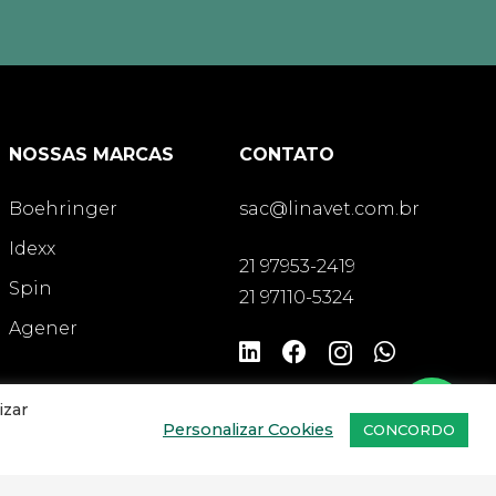
NOSSAS MARCAS
CONTATO
Boehringer
sac@linavet.com.br
Idexx
21 97953-2419
Spin
21 97110-5324
Agener
izar
Personalizar Cookies
CONCORDO