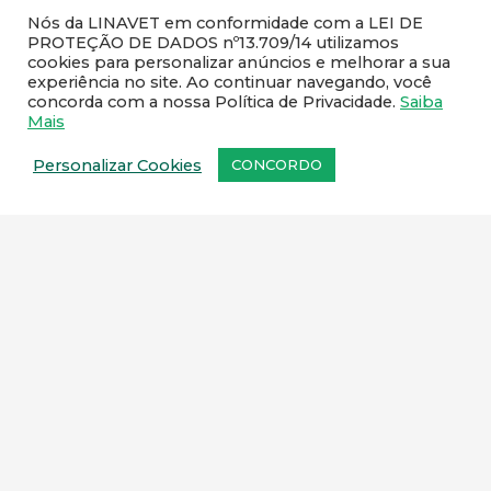
97136-1606
Nós da LINAVET em conformidade com a LEI DE
PROTEÇÃO DE DADOS nº13.709/14 utilizamos
cookies para personalizar anúncios e melhorar a sua
sac@linavet.com.br
experiência no site. Ao continuar navegando, você
21 97953-2419 / 21 2591-1467
concorda com a nossa Política de Privacidade.
Saiba
Mais
Personalizar Cookies
CONCORDO
NEWSLETTER
Cadastre o seu e-mail e receba todas as novidades da
Linavet.