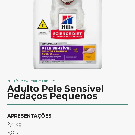
HILL’S™ SCIENCE DIET™
Adulto Pele Sensível
Pedaços Pequenos
APRESENTAÇÕES​
2,4 kg
6,0 kg