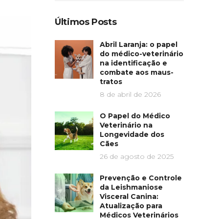
Últimos Posts
Abril Laranja: o papel
do médico-veterinário
na identificação e
combate aos maus-
tratos
8 de abril de 2026
O Papel do Médico
Veterinário na
Longevidade dos
Cães
26 de agosto de 2025
Prevenção e Controle
da Leishmaniose
Visceral Canina:
Atualização para
Médicos Veterinários