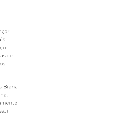
nçar
is
, o
nas de
xos
s, Brana
ína,
camente
ssui