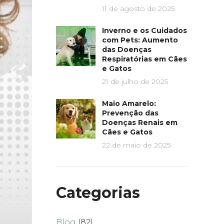
11 de agosto de 2025
Inverno e os Cuidados
com Pets: Aumento
das Doenças
Respiratórias em Cães
e Gatos
21 de julho de 2025
Maio Amarelo:
Prevenção das
Doenças Renais em
Cães e Gatos
22 de maio de 2025
Categorias
Blog
(82)