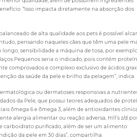
 melhor qualidade, além de possuírem ingredientes
enefício. “Isso impacta diretamente na absorção dos
alanceado de alta qualidade aos pets é possível alca
Contudo, pensando naqueles cães que têm uma pele ma
o longo, sensibilidade a máquina de tosa, por exemplo
edaços Pequenos seria o indicado, pois contém proteí
mente comprovados e complexo exclusivo de ácidos gra
enção da saúde da pele e brilho da pelagem”, indica.
dermatológica ou dermatoses responsivas a nutriente
Cuidados da Pele, que possui teores adequados de prote
nciais ômega 6 e ômega 3, além de antioxidantes clini
te alergia alimentar ou reação adversa, Hill’s z/d po
e carboidrato purificado, além de ser um alimento
ição da pele em 30 dias”, compartilha.