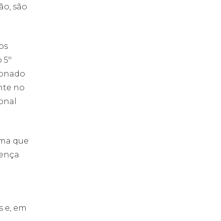
ão, são
os
 5º
ionado
nte no
ional
rma que
oença
a
s e, em