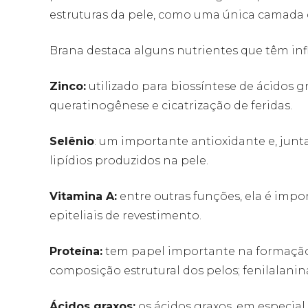
estruturas da pele, como uma única camada da
Brana destaca alguns nutrientes que têm infl
Zinco:
utilizado para biossíntese de ácidos 
queratinogênese e cicatrização de feridas.
Selênio
: um importante antioxidante e, jun
lipídios produzidos na pele.
Vitamina A:
entre outras funções, ela é imp
epiteliais de revestimento.
Proteína:
tem papel importante na formação
composição estrutural dos pelos; fenilalanin
Ácidos graxos:
os ácidos graxos, em especial