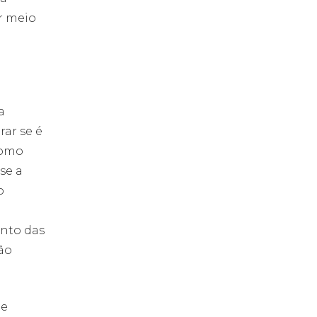
r meio
a
ar se é
como
se a
o
ento das
ão
de