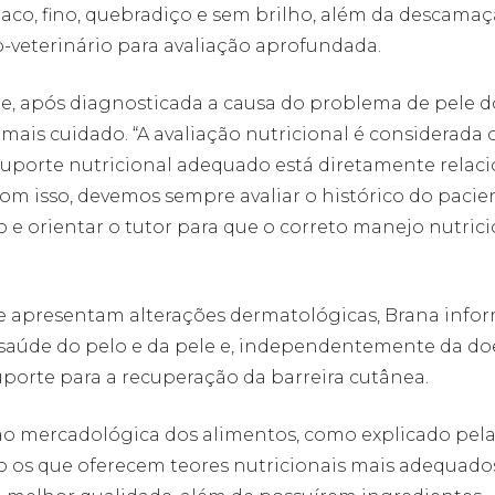
paco, fino, quebradiço e sem brilho, além da descamaç
o-veterinário para avaliação aprofundada.
, após diagnosticada a causa do problema de pele d
mais cuidado. “A avaliação nutricional é considerada o
 suporte nutricional adequado está diretamente relac
Com isso, devemos sempre avaliar o histórico do pacie
sco e orientar o tutor para que o correto manejo nutric
 apresentam alterações dermatológicas, Brana info
 saúde do pelo e da pele e, independentemente da d
uporte para a recuperação da barreira cutânea.
ção mercadológica dos alimentos, como explicado pel
o os que oferecem teores nutricionais mais adequado