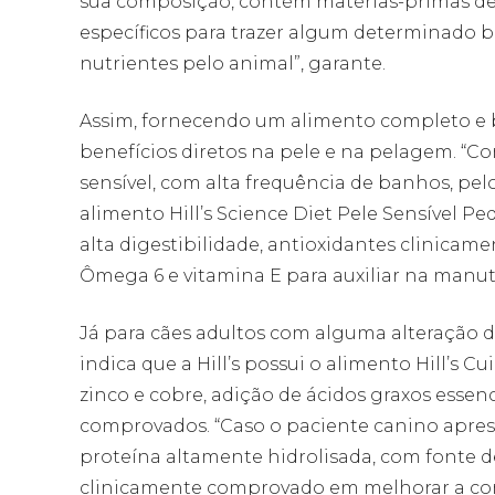
sua composição, contém matérias-primas de
específicos para trazer algum determinado b
nutrientes pelo animal”, garante.
Assim, fornecendo um alimento completo e b
benefícios diretos na pele e na pelagem. “
sensível, com alta frequência de banhos, pel
alimento Hill’s Science Diet Pele Sensível P
alta digestibilidade, antioxidantes clinica
Ômega 6 e vitamina E para auxiliar na manut
Já para cães adultos com alguma alteração 
indica que a Hill’s possui o alimento Hill’s 
zinco e cobre, adição de ácidos graxos esse
comprovados. “Caso o paciente canino apresen
proteína altamente hidrolisada, com fonte d
clinicamente comprovado em melhorar a cond