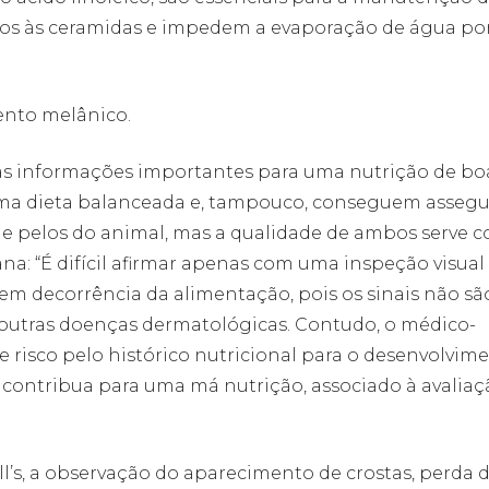
dos às ceramidas e impedem a evaporação de água po
ento melânico.
as informações importantes para uma nutrição de bo
ma dieta balanceada e, tampouco, conseguem assegur
 e pelos do animal, mas a qualidade de ambos serve 
na: “É difícil afirmar apenas com uma inspeção visual 
em decorrência da alimentação, pois os sinais não sã
s outras doenças dermatológicas. Contudo, o médico-
 de risco pelo histórico nutricional para o desenvolvim
 contribua para uma má nutrição, associado à avaliaç
ll’s, a observação do aparecimento de crostas, perda 