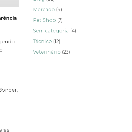
Mercado
(4)
arência
Pet Shop
(7)
Sem categoria
(4)
Técnico
(12)
egendo
ão
Veterinário
(23)
 Bonder,
eras