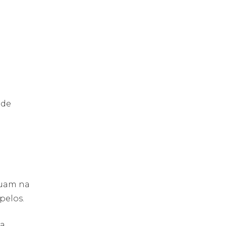
 de
tuam na
pelos.
da