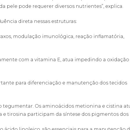
 pele pode requerer diversos nutrientes”, explica.
uência direta nessas estruturas:
graxos, modulação imunológica, reação inflamatória,
tamente com a vitamina E, atua impedindo a oxidação
ortante para diferenciação e manutenção dos tecidos
 tegumentar. Os aminoácidos metionina e cistina a
a e tirosina participam da síntese dos pigmentos dos 
 o ácido linoleico, são essenciais para a manutenção 