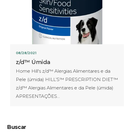
08/28/2021
z/d™ Úmida
Home Hill's z/d™ Alergias Alimentares e da
Pele (úmida) HILL’S™ PRESCRIPTION DIET™
z/d™ Alergias Alimentares e da Pele (úmida)
APRESENTAÇÕES​…
Buscar