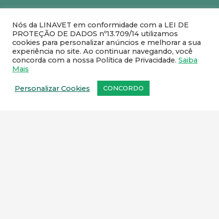
Nós da LINAVET em conformidade com a LEI DE
PROTEÇÃO DE DADOS nº13.709/14 utilizamos
cookies para personalizar anúncios e melhorar a sua
experiência no site. Ao continuar navegando, você
concorda com a nossa Política de Privacidade.
Saiba
Mais
Personalizar Cookies
CONCORDO
Fale com um de nossos
representantes comerciais
.
SEDE:
Rua Rute Ferreira, 259 – Ramos, Rio de
Janeiro – CEP: 21031-110