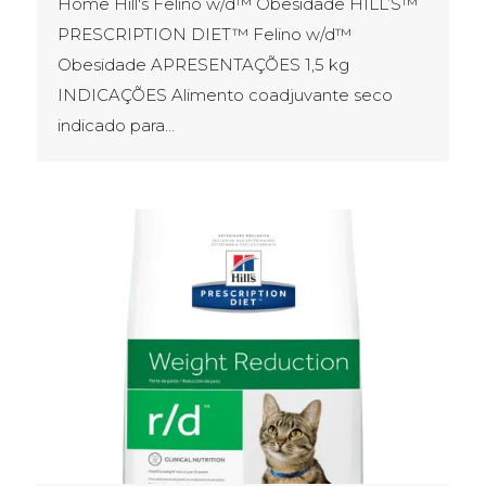
Home Hill's Felino w/d™ Obesidade HILL’S™
PRESCRIPTION DIET™ Felino w/d™
Obesidade APRESENTAÇÕES​ 1,5 kg
INDICAÇÕES Alimento coadjuvante seco
indicado para…