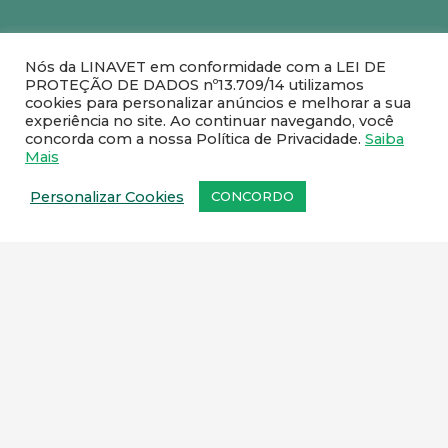
Nós da LINAVET em conformidade com a LEI DE
PROTEÇÃO DE DADOS nº13.709/14 utilizamos
cookies para personalizar anúncios e melhorar a sua
O seu boleto venceu?
experiência no site. Ao continuar navegando, você
concorda com a nossa Política de Privacidade.
Saiba
Você pode atualizar aqui a data de
Mais
vencimento já com o cálculo de juros e
multa e realizar o pagamento no banco
Personalizar Cookies
CONCORDO
de sua preferência.
GERAR BOLETO