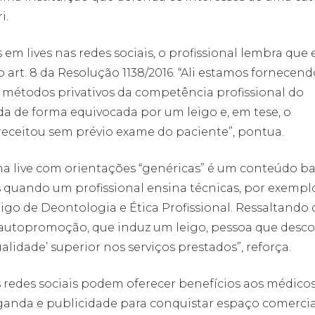
i.
em lives nas redes sociais, o profissional lembra que 
o art. 8 da Resolução 1138/2016. “Ali estamos fornecend
 métodos privativos da competência profissional do
ada de forma equivocada por um leigo e, em tese, o
 receitou sem prévio exame do paciente”, pontua.
uma live com orientações “genéricas” é um conteúdo b
as quando um profissional ensina técnicas, por exempl
digo de Deontologia e Ética Profissional. Ressaltando
autopromoção, que induz um leigo, pessoa que desc
alidade’ superior nos serviços prestados”, reforça.
as redes sociais podem oferecer benefícios aos médicos
aganda e publicidade para conquistar espaço comercial