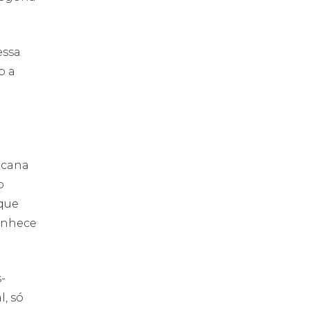
essa
o a
acana
o
 que
onhece
-
, só