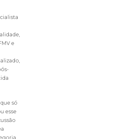
cialista
alidade,
CFMV e
alizado,
pós-
cida
 que só
ou esse
cussão
ea
tegoria