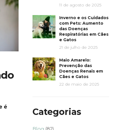
11 de agosto de 2025
Inverno e os Cuidados
com Pets: Aumento
das Doenças
Respiratórias em Cães
e Gatos
21 de julho de 2025
Maio Amarelo:
Prevenção das
Doenças Renais em
ado
Cães e Gatos
22 de maio de 2025
e é
Categorias
Blog
(82)