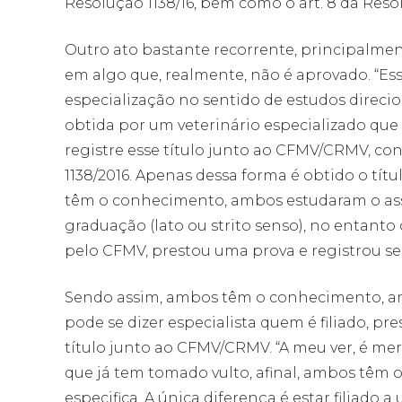
Resolução 1138/16, bem como o art. 8 da Reso
Outro ato bastante recorrente, principalmente
em algo que, realmente, não é aprovado. “Es
especialização no sentido de estudos direcio
obtida por um veterinário especializado qu
registre esse título junto ao CFMV/CRMV, con
1138/2016. Apenas dessa forma é obtido o títul
têm o conhecimento, ambos estudaram o ass
graduação (lato ou strito senso), no entanto 
pelo CFMV, prestou uma prova e registrou seu 
Sendo assim, ambos têm o conhecimento, am
pode se dizer especialista quem é filiado, p
título junto ao CFMV/CRMV. “A meu ver, é m
que já tem tomado vulto, afinal, ambos têm
especifica. A única diferença é estar filiado