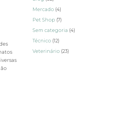
Mercado
(4)
Pet Shop
(7)
Sem categoria
(4)
Técnico
(12)
edes
Veterinário
(23)
matos
iversas
não