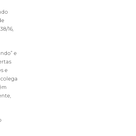
ndo
de
38/16,
endo” e
ertas
s e
 colega
bém
ente,
o