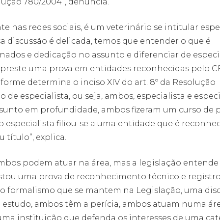
lução 780/2004”, denuncia.
 nas redes sociais, é um veterinário se intitular espe
sa discussão é delicada, temos que entender o que é
nados e dedicação no assunto e diferenciar de especi
e preste uma prova em entidades reconhecidas pelo 
forme determina o inciso XIV do art. 8º da Resolução
o de especialista, ou seja, ambos, especialista e especi
unto em profundidade, ambos fizeram um curso de 
o especialista filiou-se a uma entidade que é reconhe
título”, explica.
bos podem atuar na área, mas a legislação entende
restou uma prova de reconhecimento técnico e registr
ero formalismo que se mantem na Legislação, uma dis
 o estudo, ambos têm a perícia, ambos atuam numa ár
 a uma instituição que defenda os interesses de uma ca