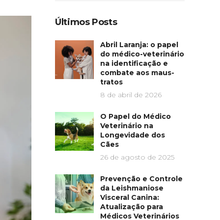
Últimos Posts
Abril Laranja: o papel
do médico-veterinário
na identificação e
combate aos maus-
tratos
8 de abril de 2026
O Papel do Médico
Veterinário na
Longevidade dos
Cães
26 de agosto de 2025
Prevenção e Controle
da Leishmaniose
Visceral Canina:
Atualização para
Médicos Veterinários