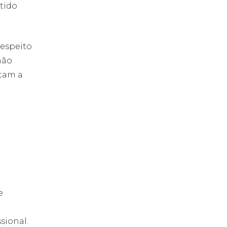
tido
respeito
não
ltam a
e
sional.