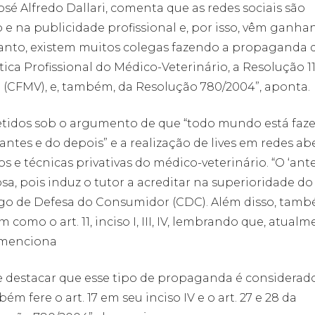
osé Alfredo Dallari, comenta que as redes sociais são
e na publicidade profissional e, por isso, vêm ganha
retanto, existem muitos colegas fazendo a propaganda 
a Profissional do Médico-Veterinário, a Resolução 11
 (CFMV), e, também, da Resolução 780/2004”, aponta.
etidos sob o argumento de que “todo mundo está faz
“antes e do depois” e a realização de lives em redes ab
 e técnicas privativas do médico-veterinário. “O ‘ante
, pois induz o tutor a acreditar na superioridade do
go de Defesa do Consumidor (CDC). Além disso, tam
como o art. 11, inciso I, III, IV, lembrando que, atualm
, menciona
e destacar que esse tipo de propaganda é considerad
 fere o art. 17 em seu inciso IV e o art. 27 e 28 da