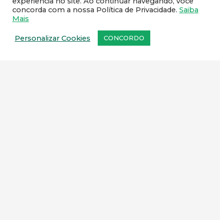
experiência no site. Ao continuar navegando, você
concorda com a nossa Política de Privacidade.
Saiba
Mais
Personalizar Cookies
CONCORDO
Fale com um de nossos
representantes comerciais
.
SEDE:
Rua Rute Ferreira, 259 – Ramos, Rio de
Janeiro – CEP: 21031-110
FILIAL:
Rua Pedro Victorino Alves, 75 – quadra 5
– lote 95
Bairro Pedro Branco, Bom Jesus do Norte/ES –
CEP: 29460-000