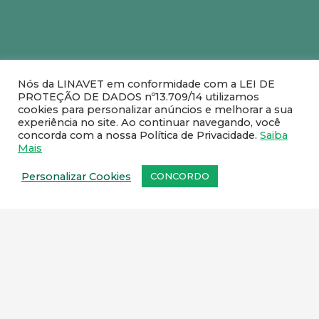
O seu boleto venceu?
Nós da LINAVET em conformidade com a LEI DE
Você pode atualizar aqui a data de
PROTEÇÃO DE DADOS nº13.709/14 utilizamos
vencimento já com o cálculo de juros e
cookies para personalizar anúncios e melhorar a sua
multa e realizar o pagamento no banco
experiência no site. Ao continuar navegando, você
de sua preferência.
concorda com a nossa Política de Privacidade.
Saiba
Mais
Personalizar Cookies
CONCORDO
GERAR BOLETO