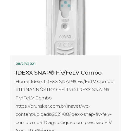
08/27/2021
IDEXX SNAP® Fiv/FeLV Combo
Home Idexx IDEXX SNAP® Fiv/FeLV Combo
KIT DIAGNÓSTICO FELINO IDEXX SNAP®
Fiv/FeLV Combo
https://brunsker.com.br/linavet/wp-
content/uploads/2021/08/idexx-snap-fiv-felv-
combo.mp4 Diagnostique com precisão FIV
(sens. 93,5%/espec.…